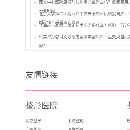
西安中心医院唐悦玲注射填充值得去吗？收费费用
营业时间
北京大学第三医院薛红宇做去眼袋术后恢复自然，
例反馈几乎看不到痕迹
蒋海越小耳畸形矫正技术实力是什么？经验丰富分
乐美整形张习文双眼皮案例丰富吗？术后效果自然
何？
友情链接
整形医院
北京整形
上海整形
广州整形
深圳整形