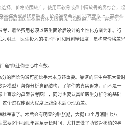
流选择，价格范围较广。使用耳软骨或鼻中隔软骨的鼻综合，起
复杂鼻综合或鼻修复手术，价格通常会达到5.5万元以上，甚至根
需面诊后由医生根据具体失败情况（如感染、挛缩、穿透等）
参考，最终费用必须以医生面诊后设计的个性化方案为准。行
得尤为明显，医生投入的技术时间和雕刻精细度，是构成价格差异
门道”能让你更心中有数。
次充分的面诊沟通可能比手术本身还重要。靠谱的医生会花大量时
软骨模型）帮你分析鼻部结构，了解你的真实诉求，而不是一
带上喜欢的鼻型参考图），同时也要认真听医生分析你的基础
。这个过程能很大程度上避免术后心理落差。
完就完事了。术后会有明显的肿胀期，大概1-3个月消肿七八
往需要6个月到1年甚至更长时间，尤其是做了肋软骨移植的鼻