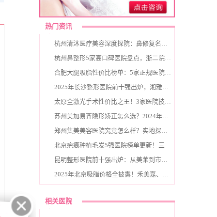
热门资讯
杭州清沐医疗美容深度探院：鼻修复名医张建文坐镇，一日仅接一台疑难手术
杭州鼻整形5家高口碑医院盘点，浙二院、杭州艺星等技术与性价比兼具！
合肥大腿吸脂性价比榜单：5家正规医院价格对比，最低9800元起效果有保障
2025年长沙整形医院前十强出炉，湘雅、亚韩等机构特色技术与价格全解析
太原全激光手术性价比之王！3家医院技术价格大比拼，Smart全激光低至3999元起
苏州美加易齐隐形矫正怎么选？2024年八大医院实力PK，星湖惠康口碑领先
郑州集美美容医院究竟怎么样？实地探访万平独栋医美大楼，揭秘刘德辉院长眼部精雕技术
北京疤痕种植毛发5强医院榜单更新！三甲公立与专科机构技术口碑深度解析
昆明整形医院前十强出炉：从美莱到市一院，这份名单藏着你的变美密码
2025年北京吸脂价格全披露！禾美嘉、玉之光等6家医院技术口碑与价格5800元起大解析
相关医院