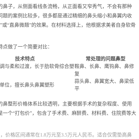
的鼻子，从侧面看线条流畅，从正面看又窄秀气，不会有那种
问题的案例比较多，很多都是通过精细的鼻头缩小和鼻翼内收
”或“直鼻微翘”的效果。在材料选择上，他根据求美者自身软骨
。
特点做了一个简要对比：
技术特点
常处理的问题鼻型
调与柔和过渡，长于肋软骨综合塑
鞍鼻、长鼻、鹰钩鼻、鼻修
复
蒜头鼻、鼻翼宽大、鼻梁低
单位，擅长鼻头鼻翼塑形
平
的鼻整形价格体系比较透明，主要根据手术的复杂程度、使用
是一个“打包价”，包含了手术费、麻醉费、材料费、住院费等大
，价格区间通常在1.8万元至3.5万元人民币。适合仅需垫高鼻