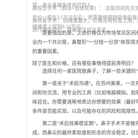
梁，鼻头鼻翼条件尚可的人。
鼻综合手术（假体+自体软骨）：
这是目前的主
步价一般在3.5万元左右；而需要使用肋软骨的
鼻修复手术：
因难度最大，价格没有标准上限，
据难度上探到8-10万元。
进行评估报价，普遍高于初次手术。
需要指出的是，上述价格仅为市场常见区间
业内一个共识是，鼻整形“一分钱一分货”体现
的重要因素。
除了医生和价格，还有哪些事情得提前弄明白？
选择任何一家医院做鼻子，了解一些关键的“
第一是关于“术前沟通”。在苏州美莱，一
间和你交流，用专业的工具（比如电脑模拟、肋
味迎合。你需要清晰地表达你想要的效果（最好
条件是否能实现，以及可能存在的风险和局限性
第二是“术后效果稳定期”。鼻子手术不是做
成，而鼻尖的最终柔软度和形态的完全稳定，往