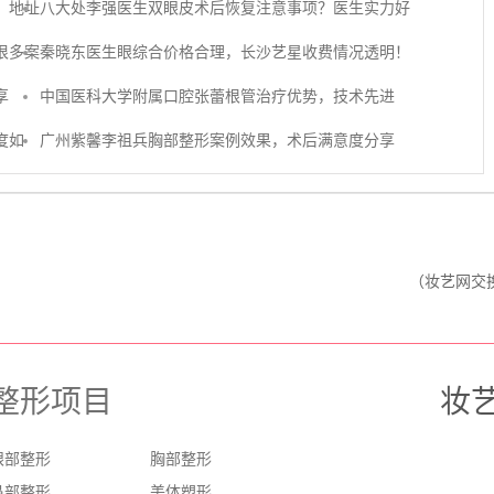
，地址
八大处李强医生双眼皮术后恢复注意事项？医生实力好
很多案
秦晓东医生眼综合价格合理，长沙艺星收费情况透明！
享
中国医科大学附属口腔张蕾根管治疗优势，技术先进
度如
广州紫馨李祖兵胸部整形案例效果，术后满意度分享
（妆艺网交换友
整形项目
妆
眼部整形
胸部整形
鼻部整形
美体塑形