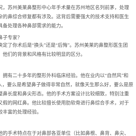
况，苏州美莱鼻整形中心年手术量在苏州地区名列前茅，处理
杂的鼻综合修复都有涉及。这背后需要强大的技术支持和医生
具备处理各种鼻部需求的能力。
鼻子专家？
定了你术后是“换头”还是“后悔”。苏州美莱的鼻整形医生团
，他们的背景和风格有比较明显的区分。
，拥有二十多年的整形外科临床经验。他在业内以“自然风”和
的人，要么是希望鼻子做得非常自然，就像天生那么好，要么是原
整鼻长度和鼻尖形态。他的手术方案设计比较细致，特别注重
又假的网红鼻。他比较擅长使用肋软骨进行鼻综合手术，对于
较丰富的处理经验。
他的手术特点在于对鼻部各亚单位（比如鼻根、鼻背、鼻尖、