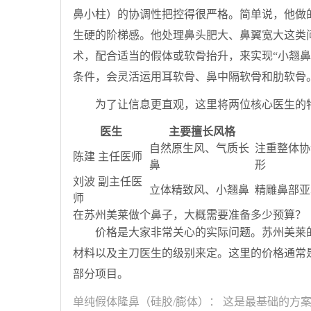
鼻小柱）的协调性把控得很严格。简单说，他做
生硬的阶梯感。他处理鼻头肥大、鼻翼宽大这类
术，配合适当的假体或软骨抬升，来实现“小翘鼻
条件，会灵活运用耳软骨、鼻中隔软骨和肋软骨
为了让信息更直观，这里将两位核心医生的
医生
主要擅长风格
自然原生风、气质长
注重整体协
陈建 主任医师
鼻
形
刘波 副主任医
立体精致风、小翘鼻
精雕鼻部亚
师
在苏州美莱做个鼻子，大概需要准备多少预算？
价格是大家非常关心的实际问题。苏州美莱
材料以及主刀医生的级别来定。这里的价格通常
部分项目。
单纯假体隆鼻（硅胶/膨体）：
这是最基础的方案