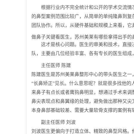
根据行业内不完全统计和公开的学术交流情
的鼻型案例范围比较广，从简单的单纯隆鼻到复
团队协作。所以，从硬件基础和规模上来看，它
做鼻子关键看医生，苏州美莱有哪些拿得出手的
这才是核心问题。医生的审美和技术，直接决
队，主要由几位经验丰富、各有专长的医生组成
主任医师 陈建
陈建医生是苏州美莱鼻整形中心的带头医生之一
“长鼻矫正”见长。什么意思呢？就是很多找他
来鼻子有点长或者鹰钩鼻明显，想通过手术来调
鼻尖表现点和鼻翼缘的处理，避免做出那种又尖
本身鼻部基础较差、需要大量软骨支撑的案例有
副主任医师 刘波
刘波医生更偏向于打造立体、精致的鼻型风格。